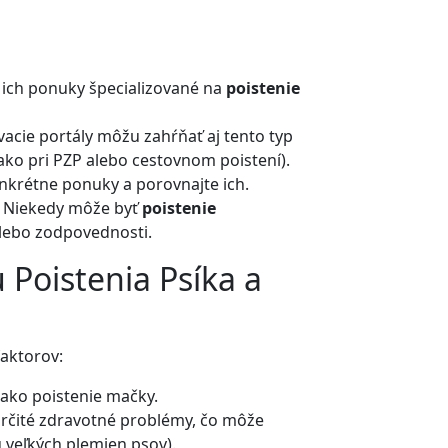
i ich ponuky špecializované na
poistenie
acie portály môžu zahŕňať aj tento typ
ako pri PZP alebo cestovnom poistení).
onkrétne ponuky a porovnajte ich.
Niekedy môže byť
poistenie
lebo zodpovednosti.
Poistenia Psíka a
faktorov:
 ako poistenie mačky.
určité zdravotné problémy, čo môže
u veľkých plemien psov).