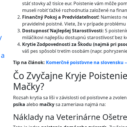
stáť stovky až tisíce eur. Poistenie vám môže pom
museli robiť ťažké rozhodnutia založené na finan
Finančný Pokoj a Predvídateľnosť:
Namiesto ne
pravidelné poistné. Viete, že v prípade problém
Dostupnosť Najlepšej Starostlivosti:
S poistení
y
miláčikovi najlepšiu dostupnú starostlivosť bez 
Krytie Zodpovednosti za Škodu (najmä pri psoc
váš pes spôsobí tretím osobám (napr. pohryzenie
 a
Tip na článok:
Komerčné poisťovne na slovensku –
Čo Zvyčajne Kryje Poistenie
Mačky?
Rozsah krytia sa líši v závislosti od poisťovne a zvol
psíka
alebo
mačky
sa zameriava najmä na:
Náklady na Veterinárne Ošetre