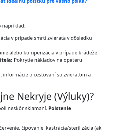
rať ideálnu poistku pre vášho psíka?
 napríklad:
ia v prípade smrti zvieraťa v dôsledku
nie alebo kompenzácia v prípade krádeže.
iteľa:
Pokrytie nákladov na opateru
, informácie o cestovaní so zvieraťom a
jne Nekryje (Výluky)?
boli neskôr sklamaní.
Poistenie
rvenie, čipovanie, kastrácia/sterilizácia (ak