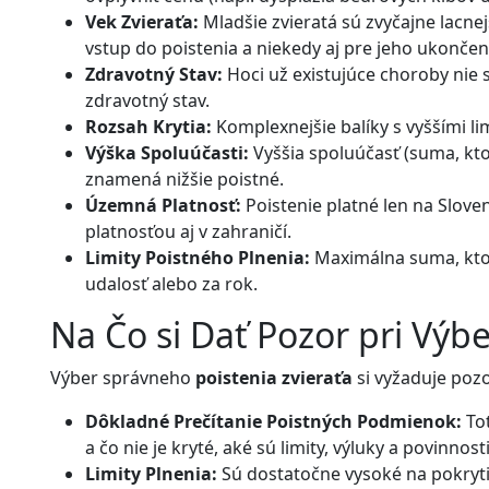
Vek Zvieraťa:
Mladšie zvieratá sú zvyčajne lacnejš
vstup do poistenia a niekedy aj pre jeho ukončen
Zdravotný Stav:
Hoci už existujúce choroby nie 
zdravotný stav.
Rozsah Krytia:
Komplexnejšie balíky s vyššími li
Výška Spoluúčasti:
Vyššia spoluúčasť (suma, kto
znamená nižšie poistné.
Územná Platnosť:
Poistenie platné len na Slove
platnosťou aj v zahraničí.
Limity Poistného Plnenia:
Maximálna suma, ktor
udalosť alebo za rok.
Na Čo si Dať Pozor pri Výbe
Výber správneho
poistenia zvieraťa
si vyžaduje pozo
Dôkladné Prečítanie Poistných Podmienok:
Tot
a čo nie je kryté, aké sú limity, výluky a povinnosti
Limity Plnenia:
Sú dostatočne vysoké na pokrytie