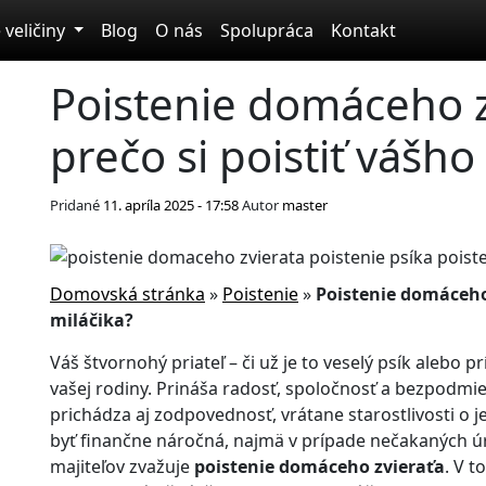
 veličiny
Blog
O nás
Spolupráca
Kontakt
Poistenie domáceho z
prečo si poistiť vášho
Pridané
11. apríla 2025 - 17:58
Autor
master
Domovská stránka
»
Poistenie
»
Poistenie domáceho 
miláčika?
Váš štvornohý priateľ – či už je to veselý psík alebo 
vašej rodiny. Prináša radosť, spoločnosť a bezpodmie
prichádza aj zodpovednosť, vrátane starostlivosti o j
byť finančne náročná, najmä v prípade nečakaných úr
majiteľov zvažuje
poistenie domáceho zvieraťa
. V t