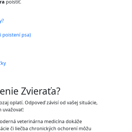
ra
poistiť.
y?
 poistení psa)
čky
enie Zvieraťa?
zaj oplatí. Odpoveď závisí od vašej situácie,
m uvažovať:
derná veterinárna medicína dokáže
rácie či liečba chronických ochorení môžu