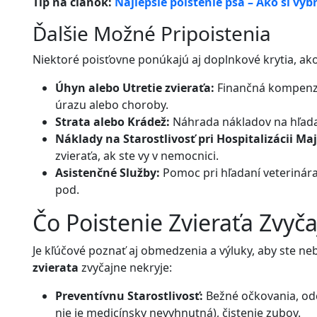
Tip na článok:
Najlepšie poistenie psa – Ako si vyb
Ďalšie Možné Pripoistenia
Niektoré poisťovne ponúkajú aj doplnkové krytia, ako
Úhyn alebo Utretie zvieraťa:
Finančná kompenzác
úrazu alebo choroby.
Strata alebo Krádež:
Náhrada nákladov na hľada
Náklady na Starostlivosť pri Hospitalizácii Maj
zvieraťa, ak ste vy v nemocnici.
Asistenčné Služby:
Pomoc pri hľadaní veterinára
pod.
Čo Poistenie Zvieraťa Zvyča
Je kľúčové poznať aj obmedzenia a výluky, aby ste ne
zvierata
zvyčajne nekryje:
Preventívnu Starostlivosť:
Bežné očkovania, odče
nie je medicínsky nevyhnutná), čistenie zubov.