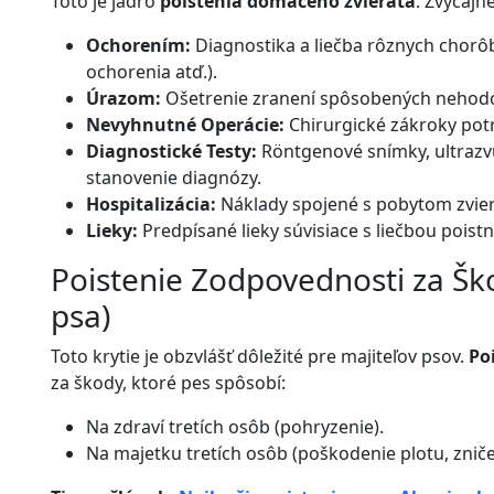
Toto je jadro
poistenia domáceho zvieraťa
. Zvyčajn
Ochorením:
Diagnostika a liečba rôznych chorôb 
ochorenia atď.).
Úrazom:
Ošetrenie zranení spôsobených nehodou 
Nevyhnutné Operácie:
Chirurgické zákroky pot
Diagnostické Testy:
Röntgenové snímky, ultrazvu
stanovenie diagnózy.
Hospitalizácia:
Náklady spojené s pobytom zviera
Lieky:
Predpísané lieky súvisiace s liečbou poistn
Poistenie Zodpovednosti za Ško
psa)
Toto krytie je obzvlášť dôležité pre majiteľov psov.
Po
za škody, ktoré pes spôsobí:
Na zdraví tretích osôb (pohryzenie).
Na majetku tretích osôb (poškodenie plotu, zničen