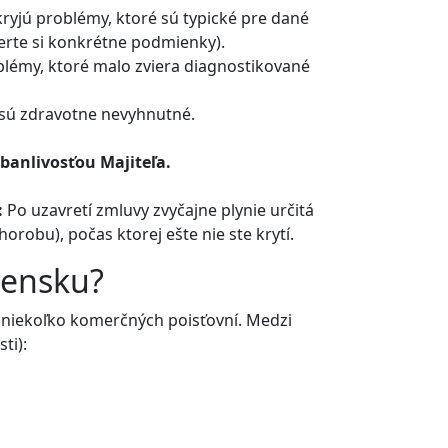
yjú problémy, ktoré sú typické pre dané
erte si konkrétne podmienky).
lémy, ktoré malo zviera diagnostikované
 sú zdravotne nevyhnutné.
anlivosťou Majiteľa.
:
Po uzavretí zmluvy zvyčajne plynie určitá
orobu), počas ktorej ešte nie ste krytí.
ovensku?
niekoľko komerčných poisťovní. Medzi
ti):