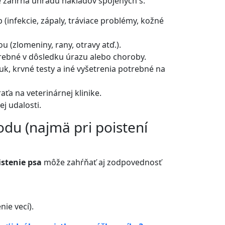
e zahŕňa úhradu nákladov spojených s:
(infekcie, zápaly, tráviace problémy, kožné
(zlomeniny, rany, otravy atď.).
rebné v dôsledku úrazu alebo choroby.
k, krvné testy a iné vyšetrenia potrebné na
ťa na veterinárnej klinike.
ej udalosti.
du (najmä pri poistení
istenie psa
môže zahŕňať aj zodpovednosť
ie vecí).