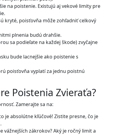
ie na poistenie. Existujú aj vekové limity pre
ie.
sú kryté, poisťovňa môže zohľadniť celkový
mitmi plnenia budú drahšie.
rou sa podieľate na každej škode) zvyčajne
nsku bude lacnejšie ako poistenie s
ú poisťovňa vyplatí za jednu poistnú
re Poistenia Zvieraťa?
rnosť. Zamerajte sa na:
o je absolútne kľúčové! Zistite presne, čo je
.
 vážnejších zákrokov? Aký je ročný limit a