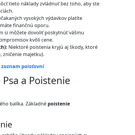
ôcť tieto náklady zvládnuť bez toho, aby ste
ciách.
čakaných vysokých výdavkov platíte
u máte finančnú oporu.
m si môžete dovoliť poskytnúť vášmu
kompromisov kvôli cene.
h):
Niektoré poistenia kryjú aj škody, ktoré
, zničenie majetku).
 zoznam poisťovní
 Psa a Poistenie
eného balíka. Základné
poistenie
nie