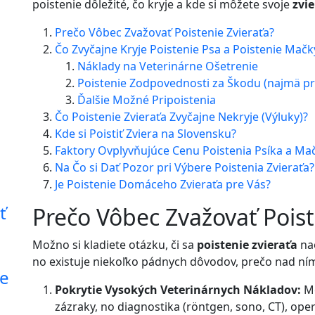
poistenie dôležité, čo kryje a kde si môžete svoje
zvie
Prečo Vôbec Zvažovať Poistenie Zvieraťa?
Čo Zvyčajne Kryje Poistenie Psa a Poistenie Mačk
Náklady na Veterinárne Ošetrenie
Poistenie Zodpovednosti za Škodu (najmä pri
Ďalšie Možné Pripoistenia
Čo Poistenie Zvieraťa Zvyčajne Nekryje (Výluky)?
Kde si Poistiť Zviera na Slovensku?
Faktory Ovplyvňujúce Cenu Poistenia Psíka a Ma
Na Čo si Dať Pozor pri Výbere Poistenia Zvieraťa?
Je Poistenie Domáceho Zvieraťa pre Vás?
ť
Prečo Vôbec Zvažovať Poist
Možno si kladiete otázku, či sa
poistenie zvieraťa
nao
no existuje niekoľko pádnych dôvodov, prečo nad ní
re
Pokrytie Vysokých Veterinárnych Nákladov:
Mo
zázraky, no diagnostika (röntgen, sono, CT), ope