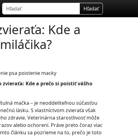
Hľadať
vieraťa: Kde a
 miláčika?
zvieraťa: Kde a prečo si poistiť vášho
prítulná mačka – je neoddeliteľnou súčasťou
nečnú lásku. S vlastníctvom zvieraťa však
eho zdravie. Veterinárna starostlivosť môže
azov alebo ochorení. Práve preto čoraz viac
omto článku sa pozrieme na to, prečo je toto