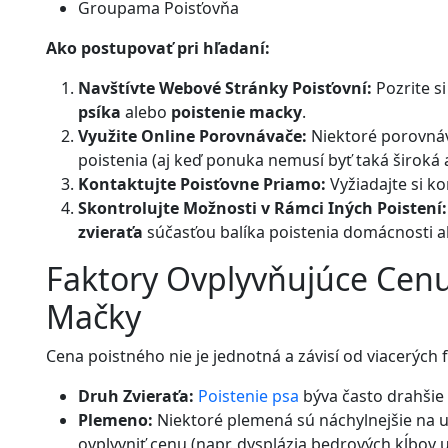
Groupama Poisťovňa
Ako postupovať pri hľadaní:
Navštívte Webové Stránky Poisťovní:
Pozrite s
psíka
alebo
poistenie macky
.
Využite Online Porovnávače:
Niektoré porovnáv
poistenia (aj keď ponuka nemusí byť taká široká 
Kontaktujte Poisťovne Priamo:
Vyžiadajte si k
Skontrolujte Možnosti v Rámci Iných Poistení:
zvieraťa
súčasťou balíka poistenia domácnosti a
Faktory Ovplyvňujúce Cenu 
Mačky
Cena poistného nie je jednotná a závisí od viacerých 
Druh Zvieraťa:
Poistenie psa
býva často drahšie
Plemeno:
Niektoré plemená sú náchylnejšie na 
ovplyvniť cenu (napr. dysplázia bedrových kĺbov 