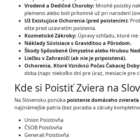
Vrodené a Dedičné Choroby:
Mnohé poistky nekr
plemeno alebo boli prítomné už pri narodení (ov
Už Existujúce Ochorenia (pred poistením):
Prob
ešte pred uzavretím poistenia.
Kozmetické Zákroky:
Úpravy vzhľadu, ktoré nie
Náklady Súvisiace s Graviditou a Pôrodom.
Škody Spôsobené Úmyselne alebo Hrubou Nedb
Liečbu v Zahraničí (ak nie je pripoistená).
Ochorenia, Ktoré Vzniknú Počas Čakacej Doby
doba (napr. niekoľko dní pre úraz, mesiac/e pre ch
Kde si Poistiť Zviera na Sl
Na Slovensku ponúka
poistenie domáceho zvieraťa
najznámejšie patria (bez poradia a záruky kompletnos
Union Poisťovňa
ČSOB Poisťovňa
Generali Poisťovňa