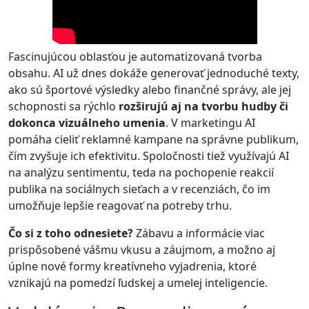
Fascinujúcou oblasťou je automatizovaná tvorba
obsahu. AI už dnes dokáže generovať jednoduché texty,
ako sú športové výsledky alebo finančné správy, ale jej
schopnosti sa rýchlo
rozširujú aj na tvorbu hudby či
dokonca vizuálneho umenia
. V marketingu AI
pomáha cieliť reklamné kampane na správne publikum,
čím zvyšuje ich efektivitu. Spoločnosti tiež využívajú AI
na analýzu sentimentu, teda na pochopenie reakcií
publika na sociálnych sieťach a v recenziách, čo im
umožňuje lepšie reagovať na potreby trhu.
Čo si z toho odnesiete?
Zábavu a informácie viac
prispôsobené vášmu vkusu a záujmom, a možno aj
úplne nové formy kreatívneho vyjadrenia, ktoré
vznikajú na pomedzí ľudskej a umelej inteligencie.