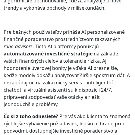
algoritmické obchodovanie, kde AI analyzuje trhové
trendy a vykonáva obchody v milisekundách.
Pre bežných používateľov prináša AI personalizované
finančné poradenstvo prostredníctvom takzvaných
robo-advisors
. Tieto AI platformy ponúkajú
automatizované investičné stratégie
na základe
vašich finančných cieľov a tolerancie rizika. Aj
hodnotenie úverovej bonity je vďaka AI presnejšie,
keďže modely dokážu analyzovať širšie spektrum dát. A
nezabúdajme na zákaznícky servis – inteligentní
chatboti a virtuálni asistenti sú k dispozícii 24/7,
pripravení zodpovedať vaše otázky a riešiť
jednoduchšie problémy.
Čo si z toho odnesiete?
Pre vás ako klienta to znamená
rýchlejšie vybavenie požiadaviek, lepšiu ochranu pred
podvodmi, dostupnejšie investičné poradenstvo a