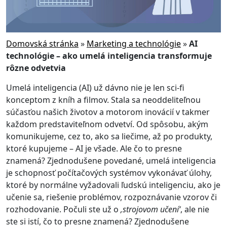
Domovská stránka
»
Marketing a technológie
»
AI
technológie – ako umelá inteligencia transformuje
rôzne odvetvia
Umelá inteligencia (AI) už dávno nie je len sci-fi
konceptom z kníh a filmov. Stala sa neoddeliteľnou
súčasťou našich životov a motorom inovácií v takmer
každom predstaviteľnom odvetví. Od spôsobu, akým
komunikujeme, cez to, ako sa liečime, až po produkty,
ktoré kupujeme – AI je všade. Ale čo to presne
znamená? Zjednodušene povedané, umelá inteligencia
je schopnosť počítačových systémov vykonávať úlohy,
ktoré by normálne vyžadovali ľudskú inteligenciu, ako je
učenie sa, riešenie problémov, rozpoznávanie vzorov či
rozhodovanie. Počuli ste už o
‚strojovom učení‘
, ale nie
ste si istí, čo to presne znamená? Zjednodušene