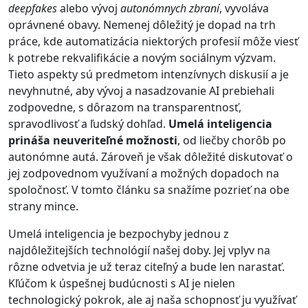
deepfakes
alebo vývoj
autonómnych zbraní
, vyvoláva
oprávnené obavy. Nemenej dôležitý je dopad na trh
práce, kde automatizácia niektorých profesií môže viesť
k potrebe rekvalifikácie a novým sociálnym výzvam.
Tieto aspekty sú predmetom intenzívnych diskusií a je
nevyhnutné, aby vývoj a nasadzovanie AI prebiehali
zodpovedne, s dôrazom na transparentnosť,
spravodlivosť a ľudský dohľad.
Umelá inteligencia
prináša neuveriteľné možnosti
, od liečby chorôb po
autonómne autá. Zároveň je však dôležité diskutovať o
jej zodpovednom využívaní a možných dopadoch na
spoločnosť. V tomto článku sa snažíme pozrieť na obe
strany mince.
Umelá inteligencia je bezpochyby jednou z
najdôležitejších technológií našej doby. Jej vplyv na
rôzne odvetvia je už teraz citeľný a bude len narastať.
Kľúčom k úspešnej budúcnosti s AI je nielen
technologický pokrok, ale aj naša schopnosť ju využívať