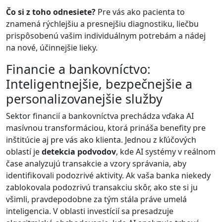
Čo si z toho odnesiete?
Pre vás ako pacienta to
znamená rýchlejšiu a presnejšiu diagnostiku, liečbu
prispôsobenú vašim individuálnym potrebám a nádej
na nové, účinnejšie lieky.
Financie a bankovníctvo:
Inteligentnejšie, bezpečnejšie a
personalizovanejšie služby
Sektor financií a bankovníctva prechádza vďaka AI
masívnou transformáciou, ktorá prináša benefity pre
inštitúcie aj pre vás ako klienta. Jednou z kľúčových
oblastí je
detekcia podvodov
, kde AI systémy v reálnom
čase analyzujú transakcie a vzory správania, aby
identifikovali podozrivé aktivity. Ak vaša banka niekedy
zablokovala podozrivú transakciu skôr, ako ste si ju
všimli, pravdepodobne za tým stála práve umelá
inteligencia. V oblasti investícií sa presadzuje