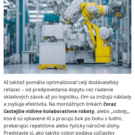
AI taktiež pomáha optimalizovať celý dodávateľský
reťazec – od predpovedania dopytu cez riadenie
skladových zásob až po logistiku, čím sa znižujú náklady
a zvyšuje efektivita. Na montážnych linkách
čoraz
častejšie vidíme kolaboratívne roboty
, alebo „
coboty
„,
ktoré sú vybavené AI a pracujú bok po boku s ľuďmi,
preberajúc repetitívne alebo fyzicky náročné úlohy.
Predstavte si, ako takýto cobot podáva súčiastky