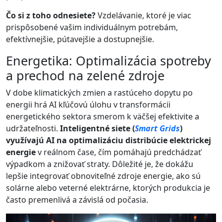
Čo si z toho odnesiete?
Vzdelávanie, ktoré je viac
prispôsobené vašim individuálnym potrebám,
efektívnejšie, pútavejšie a dostupnejšie.
Energetika: Optimalizácia spotreby
a prechod na zelené zdroje
V dobe klimatických zmien a rastúceho dopytu po
energii hrá AI kľúčovú úlohu v transformácii
energetického sektora smerom k väčšej efektivite a
udržateľnosti.
Inteligentné siete (
Smart Grids
)
využívajú AI na optimalizáciu distribúcie elektrickej
energie
v reálnom čase, čím pomáhajú predchádzať
výpadkom a znižovať straty. Dôležité je, že dokážu
lepšie integrovať obnoviteľné zdroje energie, ako sú
solárne alebo veterné elektrárne, ktorých produkcia je
často premenlivá a závislá od počasia.