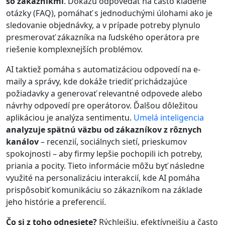
so zákazníkmi
. Dokážu odpovedať na často kladené
otázky (FAQ), pomáhať s jednoduchými úlohami ako je
sledovanie objednávky, a v prípade potreby plynulo
presmerovať zákazníka na ľudského operátora pre
riešenie komplexnejších problémov.
AI taktiež pomáha s automatizáciou odpovedí na e-
maily a správy, kde dokáže triediť prichádzajúce
požiadavky a generovať relevantné odpovede alebo
návrhy odpovedí pre operátorov. Ďalšou dôležitou
aplikáciou je analýza sentimentu.
Umelá inteligencia
analyzuje spätnú väzbu od zákazníkov z rôznych
kanálov
– recenzií, sociálnych sietí, prieskumov
spokojnosti – aby firmy lepšie pochopili ich potreby,
priania a pocity. Tieto informácie môžu byť následne
využité na personalizáciu interakcií, kde AI pomáha
prispôsobiť komunikáciu so zákazníkom na základe
jeho histórie a preferencií.
Čo si z toho odnesiete?
Rýchlejšiu, efektívnejšiu a často