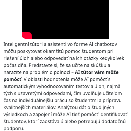
Inteligentní tútori a asistenti vo forme AI chatbotov
môžu poskytovať okamžitú pomoc študentom pri
riešení úloh alebo odpovedať na ich otázky kedykoľvek
počas dňa. Predstavte si, že sa učíte na skúšku a
narazíte na problém o polnoci –
AI tútor vám môže
pomôcť
. V oblasti hodnotenia môže AI pomôcť s
automatickým vyhodnocovaním testov a úloh, najmä
tých s uzavretými odpoveďami, čím uvoľňuje učiteľom
čas na individuálnejšiu prácu so študentmi a prípravu
kvalitnejších materiálov. Analýzou dát o študijných
výsledkoch a zapojení môže AI tiež pomôcť identifikovať
študentov, ktorí zaostávajú alebo potrebujú dodatočnú
podporu.