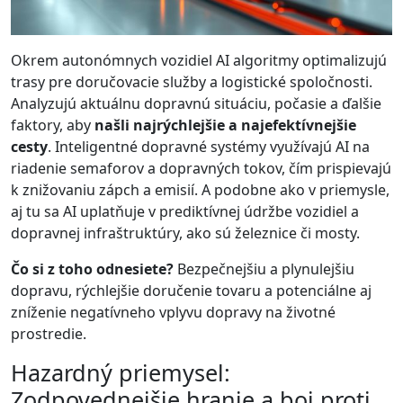
Okrem autonómnych vozidiel AI algoritmy optimalizujú
trasy pre doručovacie služby a logistické spoločnosti.
Analyzujú aktuálnu dopravnú situáciu, počasie a ďalšie
faktory, aby
našli najrýchlejšie a najefektívnejšie
cesty
. Inteligentné dopravné systémy využívajú AI na
riadenie semaforov a dopravných tokov, čím prispievajú
k znižovaniu zápch a emisií. A podobne ako v priemysle,
aj tu sa AI uplatňuje v prediktívnej údržbe vozidiel a
dopravnej infraštruktúry, ako sú železnice či mosty.
Čo si z toho odnesiete?
Bezpečnejšiu a plynulejšiu
dopravu, rýchlejšie doručenie tovaru a potenciálne aj
zníženie negatívneho vplyvu dopravy na životné
prostredie.
Hazardný priemysel:
Zodpovednejšie hranie a boj proti