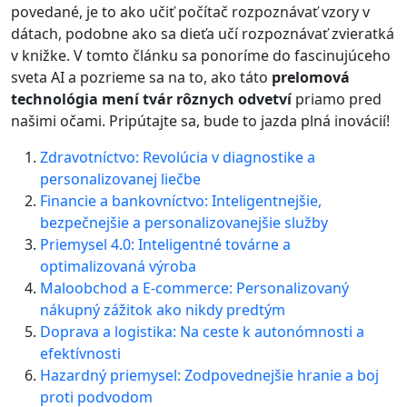
povedané, je to ako učiť počítač rozpoznávať vzory v
dátach, podobne ako sa dieťa učí rozpoznávať zvieratká
v knižke. V tomto článku sa ponoríme do fascinujúceho
sveta AI a pozrieme sa na to, ako táto
prelomová
technológia mení tvár rôznych odvetví
priamo pred
našimi očami. Pripútajte sa, bude to jazda plná inovácií!
Zdravotníctvo: Revolúcia v diagnostike a
personalizovanej liečbe
Financie a bankovníctvo: Inteligentnejšie,
bezpečnejšie a personalizovanejšie služby
Priemysel 4.0: Inteligentné továrne a
optimalizovaná výroba
Maloobchod a E-commerce: Personalizovaný
nákupný zážitok ako nikdy predtým
Doprava a logistika: Na ceste k autonómnosti a
efektívnosti
Hazardný priemysel: Zodpovednejšie hranie a boj
proti podvodom