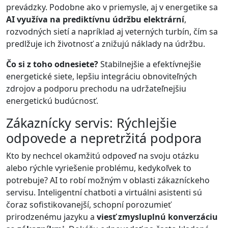
prevádzky. Podobne ako v priemysle, aj v energetike sa
AI využíva na prediktívnu údržbu elektrární
,
rozvodných sietí a napríklad aj veterných turbín, čím sa
predlžuje ich životnosť a znižujú náklady na údržbu.
Čo si z toho odnesiete?
Stabilnejšie a efektívnejšie
energetické siete, lepšiu integráciu obnoviteľných
zdrojov a podporu prechodu na udržateľnejšiu
energetickú budúcnosť.
Zákaznícky servis: Rýchlejšie
odpovede a nepretržitá podpora
Kto by nechcel okamžitú odpoveď na svoju otázku
alebo rýchle vyriešenie problému, kedykoľvek to
potrebuje? AI to robí možným v oblasti zákazníckeho
servisu. Inteligentní chatboti a virtuálni asistenti sú
čoraz sofistikovanejší, schopní porozumieť
prirodzenému jazyku a
viesť zmysluplnú konverzáciu