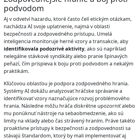
podvodom
Aj v odvetví hazardu, ktoré často čelí etickým otázkam,
nachádza AI svoje uplatnenie, najmä v oblasti
bezpečnosti a zodpovedného prístupu. Umelá
inteligencia monitoruje herné vzory a transakcie, aby
identifikovala podozrivé aktivity
, ako sú napríklad
nelegálne stávkové syndikáty alebo pranie špinavých
peňazí, čím prispieva k boju proti podvodom a nekalým
praktikám.
Kľúčovou oblasťou je podpora zodpovedného hrania.
Systémy AI dokážu analyzovať hráčske správanie a
identifikovať vzory naznačujúce rozvoj problémového
hrania. Následne môžu hráča diskrétne upozorniť alebo
mu ponúknuť nástroje na sebaobmedzenie, ako sú
limity na vklady alebo čas strávený hraním. Práve takéto
proaktívne prístupy k bezpečnosti a zodpovednosti sa
stávajú štandardom, ktorý by mali implementovať aj