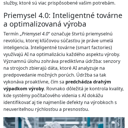
služby, ktoré sú viac prispôsobené vašim potrebám.
Priemysel 4.0: Inteligentné továrne
a optimalizovaná výroba
Termín „
Priemysel 4.0
“ označuje štvrtú priemyselnú
revolúciu, ktorej kľúčovou súčasťou je práve umelá
inteligencia. Inteligentné továrne (smart factories)
využívajú AI na optimalizáciu každého aspektu výroby.
Významnú úlohu zohráva prediktívna údržba: senzory
na strojoch zbierajú dáta, ktoré AI analyzuje na
predpovedanie možných porúch. Údržba sa tak
vykonáva proaktívne, čím sa
predchádza drahým
výpadkom výroby
. Rovnako dôležitá je kontrola kvality,
kde systémy počítačového videnia s AI dokážu
identifikovať aj tie najmenšie defekty na výrobkoch s
neuveriteľnou rýchlosťou a presnosťou.