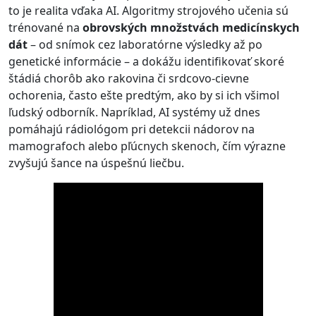
to je realita vďaka AI. Algoritmy strojového učenia sú
trénované na
obrovských množstvách medicínskych
dát
– od snímok cez laboratórne výsledky až po
genetické informácie – a dokážu identifikovať skoré
štádiá chorôb ako rakovina či srdcovo-cievne
ochorenia, často ešte predtým, ako by si ich všimol
ľudský odborník. Napríklad, AI systémy už dnes
pomáhajú rádiológom pri detekcii nádorov na
mamografoch alebo pľúcnych skenoch, čím výrazne
zvyšujú šance na úspešnú liečbu.