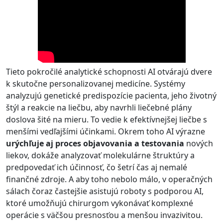
Tieto pokročilé analytické schopnosti AI otvárajú dvere
k skutočne personalizovanej medicíne. Systémy
analyzujú genetické predispozície pacienta, jeho životný
štýl a reakcie na liečbu, aby navrhli liečebné plány
doslova šité na mieru. To vedie k efektívnejšej liečbe s
menšími vedľajšími účinkami. Okrem toho AI výrazne
urýchľuje aj proces objavovania a testovania
nových
liekov, dokáže analyzovať molekulárne štruktúry a
predpovedať ich účinnosť, čo šetrí čas aj nemalé
finančné zdroje. A aby toho nebolo málo, v operačných
sálach čoraz častejšie asistujú roboty s podporou AI,
ktoré umožňujú chirurgom vykonávať komplexné
operácie s väčšou presnosťou a menšou invazivitou.