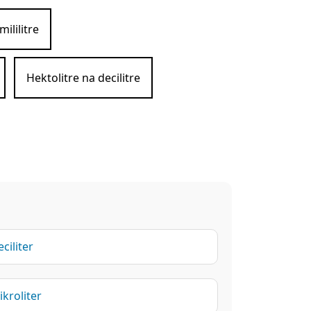
mililitre
Hektolitre na decilitre
ciliter
kroliter