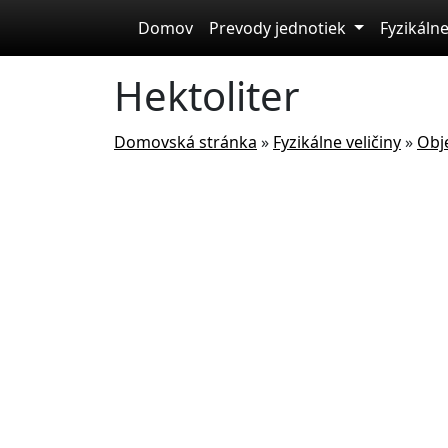
Skip to main content
Domov
Prevody jednotiek
Fyzikálne
Hektoliter
Domovská stránka
»
Fyzikálne veličiny
»
Obj