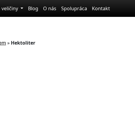
 veličiny
Blog
O nás
Spolupráca
Kontakt
em
»
Hektoliter