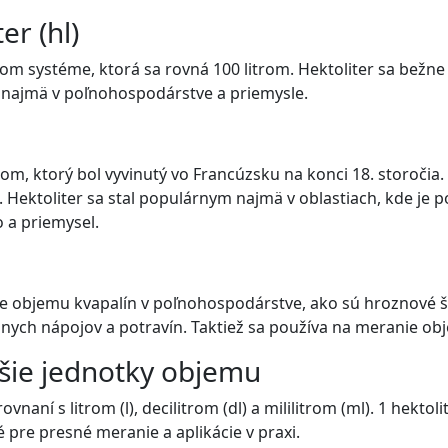
er (hl)
kom systéme, ktorá sa rovná 100 litrom. Hektoliter sa bežn
y, najmä v poľnohospodárstve a priemysle.
m, ktorý bol vyvinutý vo Francúzsku na konci 18. storočia
 Hektoliter sa stal populárnym najmä v oblastiach, kde je 
 a priemysel.
ie objemu kvapalín v poľnohospodárstve, ako sú hroznové šť
nych nápojov a potravín. Taktiež sa používa na meranie ob
šie jednotky objemu
aní s litrom (l), decilitrom (dl) a mililitrom (ml). 1 hektoli
é pre presné meranie a aplikácie v praxi.