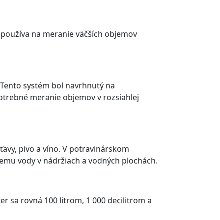
e používa na meranie väčších objemov
. Tento systém bol navrhnutý na
potrebné meranie objemov v rozsiahlej
avy, pivo a víno. V potravinárskom
jemu vody v nádržiach a vodných plochách.
ter sa rovná 100 litrom, 1 000 decilitrom a