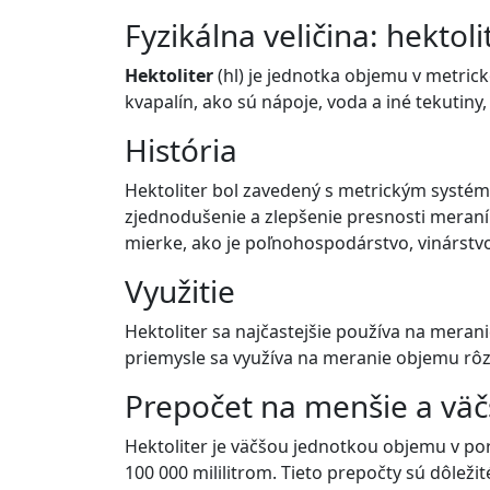
Fyzikálna veličina: hektolit
Hektoliter
(hl) je jednotka objemu v metric
kvapalín, ako sú nápoje, voda a iné tekutin
História
Hektoliter bol zavedený s metrickým systémo
zjednodušenie a zlepšenie presnosti meraní.
mierke, ako je poľnohospodárstvo, vinárstvo
Využitie
Hektoliter sa najčastejšie používa na meran
priemysle sa využíva na meranie objemu rôz
Prepočet na menšie a väč
Hektoliter je väčšou jednotkou objemu v porovn
100 000 mililitrom. Tieto prepočty sú dôležit