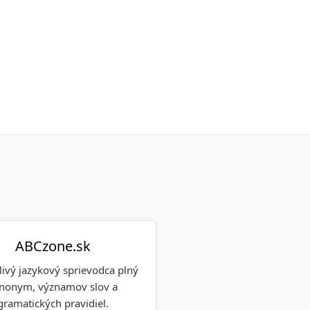
ABCzone.sk
livý jazykový sprievodca plný
nonym, významov slov a
gramatických pravidiel.