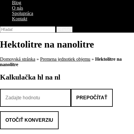
Blog
O nás
Spolupráca
Kontakt
Hľadať
Hektolitre na nanolitre
Domovská stránka
»
Premena jednotiek objemu
»
Hektolitre na
nanolitre
Kalkulačka hl na nl
PREPOČÍTAŤ
OTOČIŤ KONVERZIU