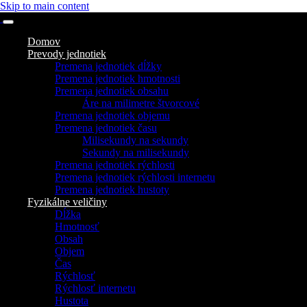
Skip to main content
Domov
Prevody jednotiek
Premena jednotiek dĺžky
Premena jednotiek hmotnosti
Premena jednotiek obsahu
Áre na milimetre štvorcové
Premena jednotiek objemu
Premena jednotiek času
Milisekundy na sekundy
Sekundy na milisekundy
Premena jednotiek rýchlosti
Premena jednotiek rýchlosti internetu
Premena jednotiek hustoty
Fyzikálne veličiny
Dĺžka
Hmotnosť
Obsah
Objem
Čas
Rýchlosť
Rýchlosť internetu
Hustota