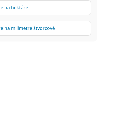
re na hektáre
re na milimetre štvorcové