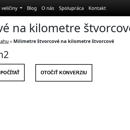
 veličiny
Blog
O nás
Spolupráca
Kontakt
vé na kilometre štvorcov
sahu
»
Milimetre štvorcové na kilometre štvorcové
m2
POČÍTAŤ
OTOČIŤ KONVERZIU