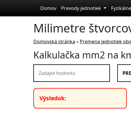
Skip to main content
Domov
Prevody jednotiek
Fyzikálne
Milimetre štvorco
Domovská stránka
»
Premena jednotiek ob
Kalkulačka mm2 na k
PRE
Výsledok: