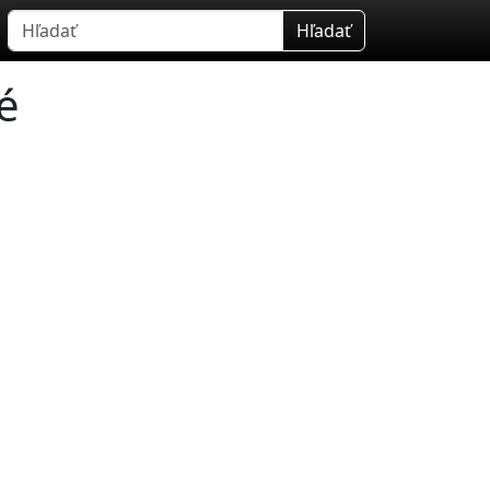
Hľadať
é