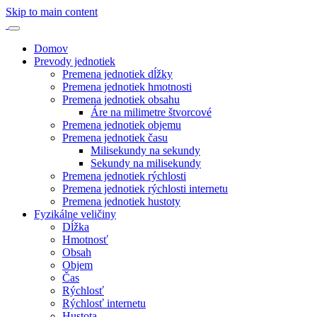
Skip to main content
Domov
Prevody jednotiek
Premena jednotiek dĺžky
Premena jednotiek hmotnosti
Premena jednotiek obsahu
Áre na milimetre štvorcové
Premena jednotiek objemu
Premena jednotiek času
Milisekundy na sekundy
Sekundy na milisekundy
Premena jednotiek rýchlosti
Premena jednotiek rýchlosti internetu
Premena jednotiek hustoty
Fyzikálne veličiny
Dĺžka
Hmotnosť
Obsah
Objem
Čas
Rýchlosť
Rýchlosť internetu
Hustota