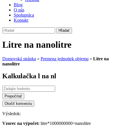
Blog
O nás
Spolupráca
Kontakt
Hľadať
Litre na nanolitre
Domovská stránka
»
Premena jednotiek objemu
»
Litre na
nanolitre
Kalkulačka l na nl
Prepočítať
Otočiť konverziu
Výsledok:
Vzorec na výpočet:
litre*1000000000=nanolitre