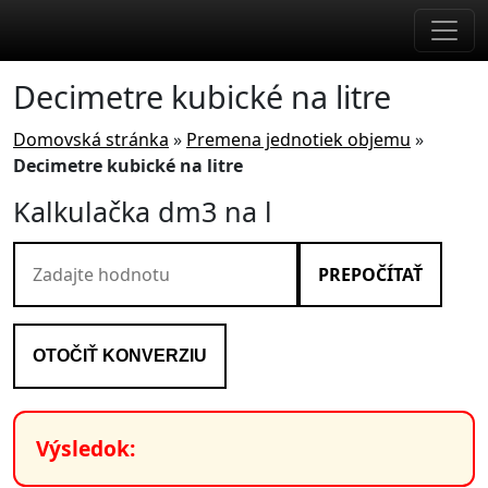
Skip to main content
Decimetre kubické na litre
Domovská stránka
»
Premena jednotiek objemu
»
Decimetre kubické na litre
Kalkulačka dm3 na l
PREPOČÍTAŤ
OTOČIŤ KONVERZIU
Výsledok: