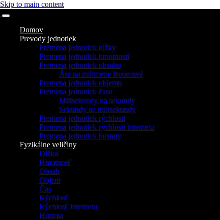
Skip to main content
Domov
Prevody jednotiek
Premena jednotiek dĺžky
Premena jednotiek hmotnosti
Premena jednotiek obsahu
Áre na milimetre štvorcové
Premena jednotiek objemu
Premena jednotiek času
Milisekundy na sekundy
Sekundy na milisekundy
Premena jednotiek rýchlosti
Premena jednotiek rýchlosti internetu
Premena jednotiek hustoty
Fyzikálne veličiny
Dĺžka
Hmotnosť
Obsah
Objem
Čas
Rýchlosť
Rýchlosť internetu
Hustota