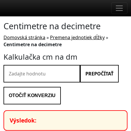
Skip to main content
Centimetre na decimetre
Domovská stránka
»
Premena jednotiek dĺžky
»
Centimetre na decimetre
Kalkulačka cm na dm
PREPOČÍTAŤ
OTOČIŤ KONVERZIU
Výsledok: