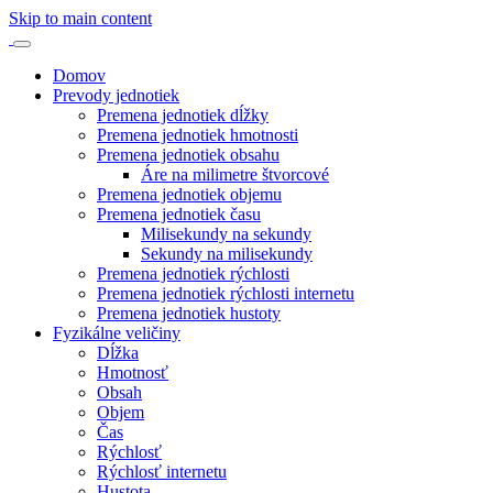
Skip to main content
Domov
Prevody jednotiek
Premena jednotiek dĺžky
Premena jednotiek hmotnosti
Premena jednotiek obsahu
Áre na milimetre štvorcové
Premena jednotiek objemu
Premena jednotiek času
Milisekundy na sekundy
Sekundy na milisekundy
Premena jednotiek rýchlosti
Premena jednotiek rýchlosti internetu
Premena jednotiek hustoty
Fyzikálne veličiny
Dĺžka
Hmotnosť
Obsah
Objem
Čas
Rýchlosť
Rýchlosť internetu
Hustota