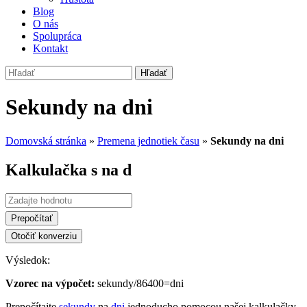
Blog
O nás
Spolupráca
Kontakt
Hľadať
Sekundy na dni
Domovská stránka
»
Premena jednotiek času
»
Sekundy na dni
Kalkulačka s na d
Prepočítať
Otočiť konverziu
Výsledok:
Vzorec na výpočet:
sekundy/86400=dni
Prepočítajte
sekundy
na
dni
jednoducho pomocou našej kalkulačky.