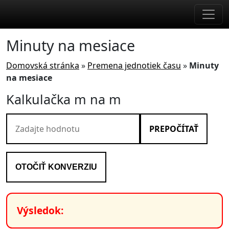
Skip to main content
Minuty na mesiace
Domovská stránka
»
Premena jednotiek času
»
Minuty
na mesiace
Kalkulačka m na m
PREPOČÍTAŤ
OTOČIŤ KONVERZIU
Výsledok: