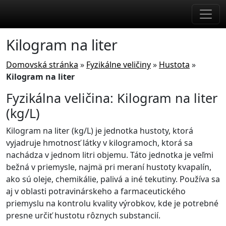
Skip to main content
Kilogram na liter
Domovská stránka
»
Fyzikálne veličiny
»
Hustota
»
Kilogram na liter
Fyzikálna veličina: Kilogram na liter
(kg/L)
Kilogram na liter (kg/L) je jednotka hustoty, ktorá
vyjadruje hmotnosť látky v kilogramoch, ktorá sa
nachádza v jednom litri objemu. Táto jednotka je veľmi
bežná v priemysle, najmä pri meraní hustoty kvapalín,
ako sú oleje, chemikálie, palivá a iné tekutiny. Používa sa
aj v oblasti potravinárskeho a farmaceutického
priemyslu na kontrolu kvality výrobkov, kde je potrebné
presne určiť hustotu rôznych substancií.