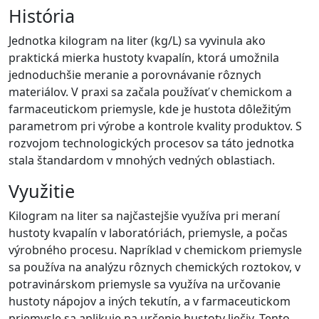
História
Jednotka kilogram na liter (kg/L) sa vyvinula ako
praktická mierka hustoty kvapalín, ktorá umožnila
jednoduchšie meranie a porovnávanie rôznych
materiálov. V praxi sa začala používať v chemickom a
farmaceutickom priemysle, kde je hustota dôležitým
parametrom pri výrobe a kontrole kvality produktov. S
rozvojom technologických procesov sa táto jednotka
stala štandardom v mnohých vedných oblastiach.
Využitie
Kilogram na liter sa najčastejšie využíva pri meraní
hustoty kvapalín v laboratóriách, priemysle, a počas
výrobného procesu. Napríklad v chemickom priemysle
sa používa na analýzu rôznych chemických roztokov, v
potravinárskom priemysle sa využíva na určovanie
hustoty nápojov a iných tekutín, a v farmaceutickom
priemysle sa aplikuje na určenie hustoty liečiv. Tento