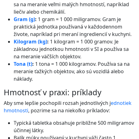
sa na meranie veľmi malých hmotností, napríklad
liečiv alebo chemikálií.
Gram (g)
:
1 gram = 1 000 miligramov. Gram je
praktická jednotka používaná v každodennom
živote, napríklad pri meraní ingrediencií v kuchyni.
Kilogram (kg)
:
1 kilogram = 1 000 gramov. Je
základnou jednotkou hmotnosti v SI a používa sa
na meranie väčších objektov.
Tona (t)
:
1 tona = 1 000 kilogramov. Používa sa na
meranie ťažkých objektov, ako sú vozidlá alebo
náklady.
Hmotnosť v praxi: príklady
Aby sme lepšie pochopili rozsah jednotlivých j
ednotiek
hmotnosti
, pozrime sa na niekoľko príkladov:
Typická tabletka obsahuje približne 500 miligramov
účinnej látky.
Balík múky používaný v kuchyni váži často 1