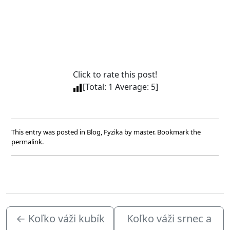
Click to rate this post!
[Total:
1
Average:
5
]
This entry was posted in
Blog
,
Fyzika
by
master
. Bookmark the
permalink
.
←
Koľko váži kubík
Koľko váži srnec a