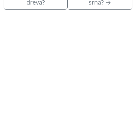
dreva?
srna?
→