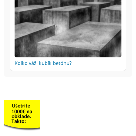
Koľko váži kubík betónu?