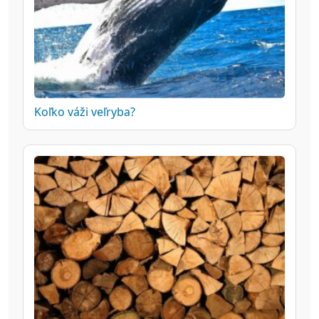
Koľko váži veľryba?